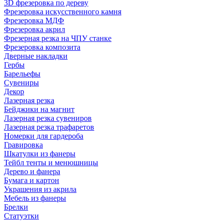
3D фрезеровка по дереву
Фрезеровка искусственного камня
Фрезеровка МДФ
Фрезеровка акрил
Фрезерная резка на ЧПУ станке
Фрезеровка композита
Дверные накладки
Гербы
Барельефы
Сувениры
Декор
Лазерная резка
Бейджики на магнит
Лазерная резка сувениров
Лазерная резка трафаретов
Номерки для гардероба
Гравировка
Шкатулки из фанеры
Тейбл тенты и менюшницы
Дерево и фанера
Бумага и картон
Украшения из акрила
Мебель из фанеры
Брелки
Статуэтки