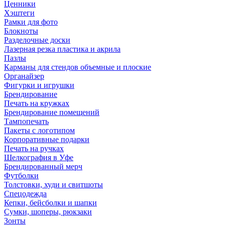
Ценники
Хэштеги
Рамки для фото
Блокноты
Разделочные доски
Лазерная резка пластика и акрила
Пазлы
Карманы для стендов объемные и плоские
Органайзер
Фигурки и игрушки
Брендирование
Печать на кружках
Брендирование помещений
Тампопечать
Пакеты с логотипом
Корпоративные подарки
Печать на ручках
Шелкография в Уфе
Брендированный мерч
Футболки
Толстовки, худи и свитшоты
Спецодежда
Кепки, бейсболки и шапки
Сумки, шоперы, рюкзаки
Зонты